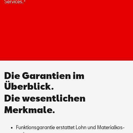
Ser­vices.
³
Die Garantien im
Überblick.
Die wesentlichen
Merkmale.
Funk­ti­ons­ga­ran­tie er­stat­tet Lohn und Ma­te­ri­al­kos­