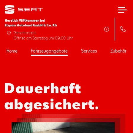
Herzlich Willkommen bei
Elspass Autoland GmbH & Co. KG
Home
Geschlossen
Öffnet am Samstag um 09:00 Uhr
Fahrzeugangebote
Home
Fahrzeugangebote
Services
Zubehör
Services
Dauerhaft
Zubehör
abgesichert.
SEAT FOR BUSINESS
Über uns