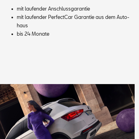
mit lau­fen­der An­schluss­ga­ran­tie
mit lau­fen­der Per­fec­t­Car Ga­ran­tie aus dem Au­to­
haus
bis 24 Mo­na­te