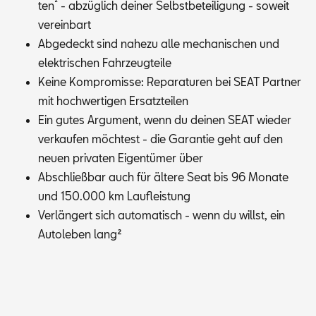
²
ten
- ab­züg­lich dei­ner Selbst­be­tei­li­gung - so­weit
ver­ein­bart
Ab­ge­deckt sind na­he­zu alle me­cha­ni­schen und
elek­tri­schen Fahr­zeug­tei­le
Kei­ne Kom­pro­mis­se: Re­pa­ra­tu­ren bei SEAT Part­ner
mit hoch­wer­ti­gen Er­satz­tei­len
Ein gu­tes Ar­gu­ment, wenn du dei­nen SEAT wie­der
ver­kau­fen möch­test - die Ga­ran­tie geht auf den
neu­en pri­va­ten Ei­gen­tü­mer über
Ab­schließ­bar auch für äl­te­re Seat bis 96 Mo­na­te
und 150.000 km Lauf­leis­tung
Ver­län­gert sich au­to­ma­tisch - wenn du willst, ein
Au­to­le­ben lang
²