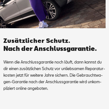
Zusätzlicher Schutz.
Nach der Anschlussgarantie.
Wenn die An­schluss­ga­ran­tie noch läuft, dann kannst du
dir ei­nen zu­sätz­li­chen Schutz vor un­lieb­sa­men Re­pa­ra­tur­
kos­ten jetzt für wei­te­re Jah­re si­chern. Die Ge­braucht­wa­
gen-Ga­ran­tie nach der An­schluss­ga­ran­tie wird un­kom­
pli­ziert on­line an­ge­bo­ten.