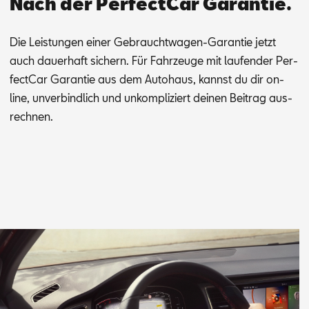
Nach der PerfectCar Garantie.
Die Leis­tun­gen ei­ner Ge­braucht­wa­gen-Ga­ran­tie jetzt
auch dau­er­haft si­chern. Für Fahr­zeu­ge mit lau­fen­der Per­
fec­t­Car Ga­ran­tie aus dem Au­to­haus, kannst du dir on­
line, un­ver­bind­lich und un­kom­pli­ziert dei­nen Bei­trag aus­
rech­nen.