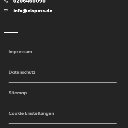
Telefon:
0206460090
E-
info@elspass.de
Mail
Impressum
Datenschutz
Sitemap
Cookie Einstellungen