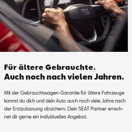
Für ältere Gebrauchte.
Auch noch nach vielen Jahren.
Mit der Ge­braucht­wa­gen-Ga­ran­tie für äl­te­re Fahr­zeu­ge
kannst du dich und dein Auto auch noch vie­le Jah­re nach
der Erst­zu­las­sung ab­si­chern. Dein SEAT Part­ner er­rech­
net dir ger­ne ein in­di­vi­du­el­les An­ge­bot.