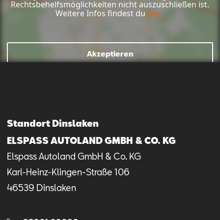
Rechtsbehelfsmöglichkeiten nicht auszuschließen ist.
Weitere Infos findest du
hier.
Akzeptieren
Mail schreiben
Kontaktformular
Anrufen
Standort Dinslaken
ELSPASS AUTOLAND GMBH & CO. KG
Elspass Autoland GmbH & Co. KG
Karl-Heinz-Klingen-Straße
106
46539
Dinslaken