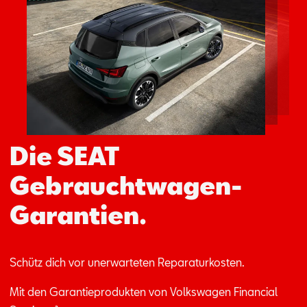
Aktionen
Die SEAT
Gebrauchtwagen-
Garantien.
Schütz dich vor un­er­war­te­ten Re­pa­ra­tur­kos­ten.
Mit den Ga­ran­tie­pro­duk­ten von Volks­wa­gen Fi­nan­ci­al