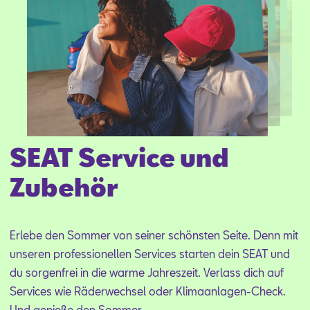
Aktionen
SEAT Service und
Zubehör
Er­le­be den Som­mer von sei­ner schöns­ten Sei­te. Denn mit
un­se­ren pro­fes­sio­nel­len Ser­vices star­ten dein SEAT und
du sor­gen­frei in die war­me Jah­res­zeit. Ver­lass dich auf
Ser­vices wie Rä­der­wech­sel oder Kli­ma­an­la­gen-Check.
Und ge­nie­ße den Som­mer.