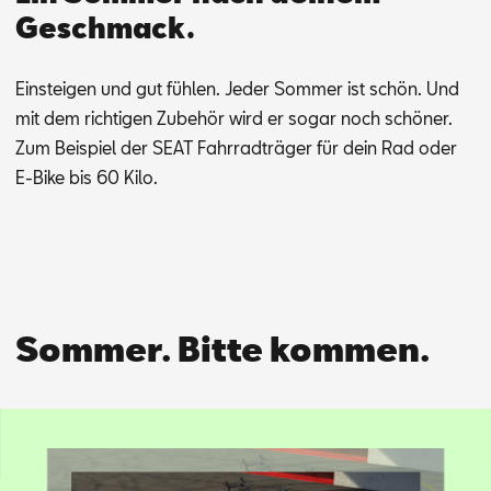
Geschmack.
Ein­stei­gen und gut füh­len. Je­der Som­mer ist schön. Und
mit dem rich­ti­gen Zu­be­hör wird er so­gar noch schö­ner.
Zum Bei­spiel der SEAT Fahr­rad­trä­ger für dein Rad oder
E-Bike bis 60 Kilo.
Sommer. Bitte kommen.