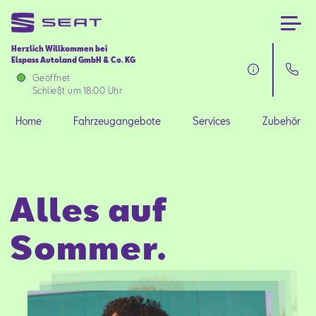
Herzlich Willkommen bei
Elspass Autoland GmbH & Co. KG
Home
Geöffnet
Schließt um 18:00 Uhr
Fahrzeugangebote
Home
Fahrzeugangebote
Services
Zubehör
Services
Alles auf
Zubehör
Sommer.
SEAT FOR BUSINESS
Über uns