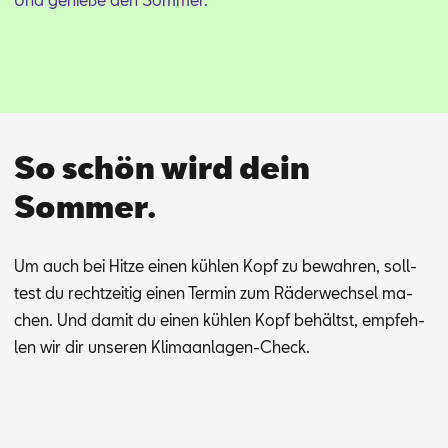
So schön wird dein
Sommer.
Um auch bei Hit­ze ei­nen küh­len Kopf zu be­wah­ren, soll­
test du recht­zei­tig ei­nen Ter­min zum Rä­der­wech­sel ma­
chen.
Und da­mit du ei­nen küh­len Kopf be­hältst, emp­feh­
len wir dir un­se­ren Kli­ma­an­la­gen-Check.