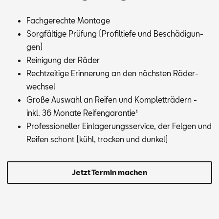
Fach­ge­rech­te Mon­ta­ge
Sorg­fäl­ti­ge Prü­fung (Pro­fil­tie­fe und Be­schä­di­gun­
gen)
Rei­ni­gung der Rä­der
Recht­zei­ti­ge Er­in­ne­rung an den nächs­ten Rä­der­
wech­sel
Gro­ße Aus­wahl an Rei­fen und Kom­plett­rä­dern -
inkl. 36 Mo­na­te Rei­fen­ga­ran­tie¹
Pro­fes­sio­nel­ler Ein­la­ge­rungs­ser­vice, der Fel­gen und
Rei­fen schont (kühl, tro­cken und dun­kel)
Jetzt Termin machen