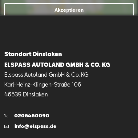
Akzeptieren
Mail schreiben
Kontaktformular
Anrufen
Standort Dinslaken
ELSPASS AUTOLAND GMBH & CO. KG
Elspass Autoland GmbH & Co. KG
Karl-Heinz-Klingen-Straße
106
46539
Dinslaken
Telefon:
0206460090
E-
info@elspass.de
Mail