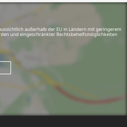
aussichtlich außerhalb der EU in Ländern mit geringerem
hörden und eingeschränkter Rechtsbehelfsmöglichkeiten