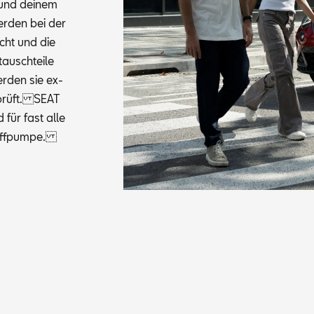
r und dei­nem
er­den bei der
aucht und die
tausch­tei­le
wer­den sie ex­
e­prüft. SEAT
d für fast alle
stoff­pum­pe.