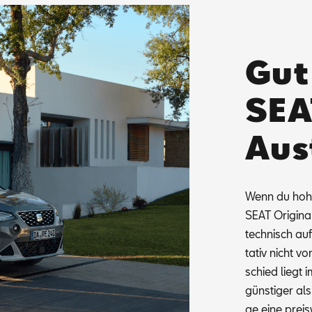
Gut
SEA
Aus
Wenn du hohe 
SEAT Ori­gi­na
tech­nisch auf­
ta­tiv nicht v
schied liegt i
güns­ti­ger als
ge eine preis­w