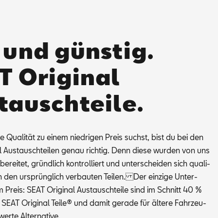
 und günstig.
T Original
tauschteile.
Qua­li­tät zu ei­nem nied­ri­gen Preis suchst, bist du bei den
l Aus­tausch­tei­len ge­nau rich­tig. Denn die­se wur­den von uns
be­rei­tet, gründ­lich kon­trol­liert und un­ter­schei­den sich qua­li­
on den ur­sprüng­lich ver­bau­ten Tei­len. Der ein­zi­ge Un­ter­
m Preis: SEAT Ori­gi­nal Aus­tausch­tei­le sind im Schnitt 40 %
 SEAT Ori­gi­nal Tei­le® und da­mit ge­ra­de für äl­te­re Fahr­zeu­
er­te Al­ter­na­ti­ve.