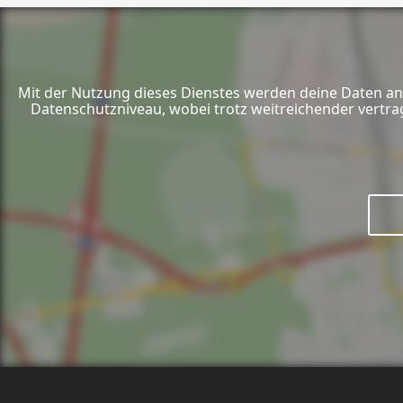
Mit der Nutzung dieses Dienstes werden deine Daten an 
Datenschutzniveau, wobei trotz weitreichender vertra