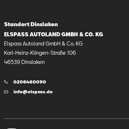
Standort Dinslaken
ELSPASS AUTOLAND GMBH & CO. KG
Elspass Autoland GmbH & Co. KG
Karl-Heinz-Klingen-Straße
106
46539
Dinslaken
Telefon:
0206460090
E-
info@elspass.de
Mail