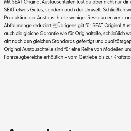
Mit SEAT Ori­gi­nal Aus­tausch­tei­len tust du aber nicht nur di
SEAT et­was Gu­tes, son­dern auch der Um­welt. Schließ­lich w
Pro­duk­ti­on der Aus­tausch­tei­le we­ni­ger Res­sour­cen ver­br
Ab­fall­men­ge re­du­ziert. Üb­ri­gens gilt für SEAT Ori­gi­nal Aus­
auch die glei­che Ga­ran­tie wie für Ori­gi­nal­tei­le, schließ­lich 
akt nach den glei­chen Stan­dards ge­fer­tigt und qua­li­täts­g
Ori­gi­nal Aus­tausch­tei­le sind für eine Rei­he von Mo­del­len un
Fahr­zeug­be­rei­che er­hält­lich – vom Ge­trie­be bis zur Kraft­