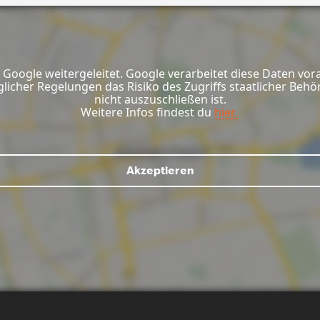
Google weitergeleitet. Google verarbeitet diese Daten vor
glicher Regelungen das Risiko des Zugriffs staatlicher Be
nicht auszuschließen ist.
Weitere Infos findest du
hier.
Akzeptieren